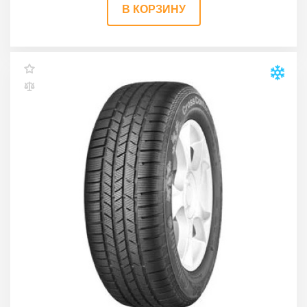
В КОРЗИНУ
Continental ContiCrossContact Winter 235/55
R19 101H
235/55 R19 101H